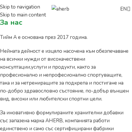
Skip to navigation
EN
Skip to main content
За нас
Тийм А е основана през 2017 година.
Нейната дейност е изцяло насочена към обезпечаване
на всички нужди от високачествени
консултации,услуги и продукти, както за
професионално и непрофесионално спортуващите,
така и за нетрениращите за подкрепа и постигане на
по-добро здравословно състояние, по-добър външен
вид, високи или любителски спортни цели.
За иновативно формулираните хранителни добавки
със запазена марка AHERB, компанията работи
единствено и само със сертифицирани фабрики